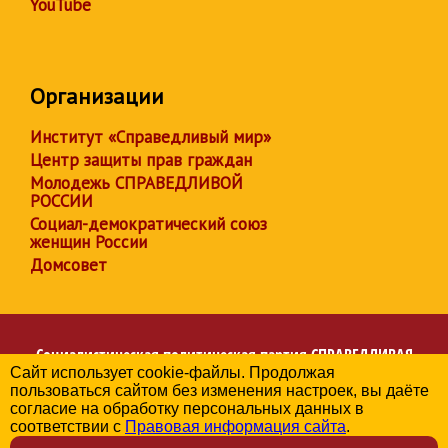
YouTube
Организации
Институт «Справедливый мир»
Центр защиты прав граждан
Молодежь СПРАВЕДЛИВОЙ
РОССИИ
Социал-демократический союз
женщин России
Домсовет
Социалистическая политическая партия
СПРАВЕДЛИВАЯ
Сайт использует cookie-файлы. Продолжая
РОССИЯ
пользоваться сайтом без изменения настроек, вы даёте
Региональное отделение партии в Республике Бурятия
согласие на обработку персональных данных в
© 2006-2026
соответствии с
Правовая информация сайта
.
Политика в отношении обработки персональных данных