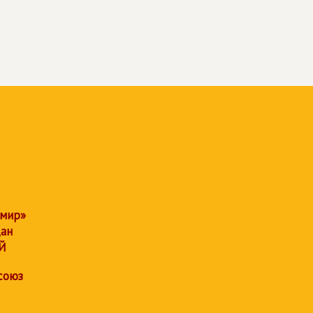
 мир»
дан
Й
союз