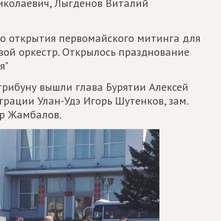
иколаевич, Лыгденов Виталий
го открытия первомайского митинга для
ой оркестр. Открылось празднование
я"
трибуну вышли глава Бурятии Алексей
трации Улан-Удэ Игорь Шутенков, зам.
р Жамбалов.