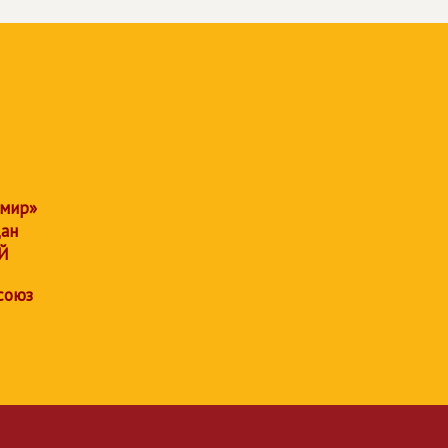
 мир»
дан
Й
союз