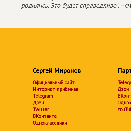
родились. Это будет справедливо", –
с
Сергей Миронов
Пар
Официальный сайт
Teleg
Интернет-приёмная
Дзен
Telegram
ВКонт
Дзен
Однок
Twitter
YouTu
ВКонтакте
Одноклассники