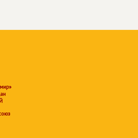
 мир»
дан
Й
союз