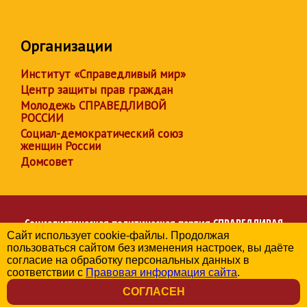
Организации
Институт «Справедливый мир»
Центр защиты прав граждан
Молодежь СПРАВЕДЛИВОЙ
РОССИИ
Социал-демократический союз
женщин России
Домсовет
Социалистическая политическая партия
СПРАВЕДЛИВАЯ
Сайт использует cookie-файлы. Продолжая
РОССИЯ
пользоваться сайтом без изменения настроек, вы даёте
Региональное отделение партии в Республике Бурятия
согласие на обработку персональных данных в
© 2006-2026
соответствии с
Правовая информация сайта
.
Политика в отношении обработки персональных данных
СОГЛАСЕН