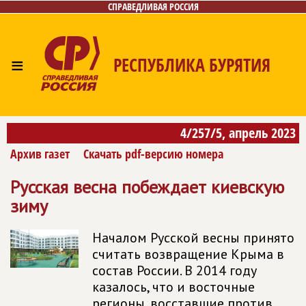
СПРАВЕДЛИВАЯ РОССИЯ
≡
РЕСПУБЛИКА БУРЯТИЯ
Главная
Новости
Лица
Фото/Видео
Газета
4/257/5, апрель 2023
Контакты
Архив газет
Скачать pdf-версию номера
Русская весна побеждает киевскую
зиму
Началом Русской весны принято
считать возвращение Крыма в
состав России. В 2014 году
казалось, что и восточные
регионы, восставшие против